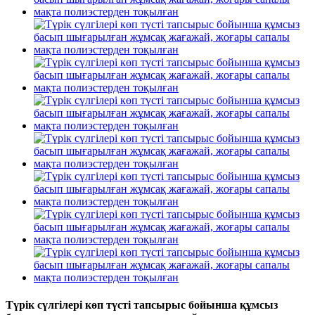
Түрік сүлгілері көп түсті тапсырыс бойынша құмсыз