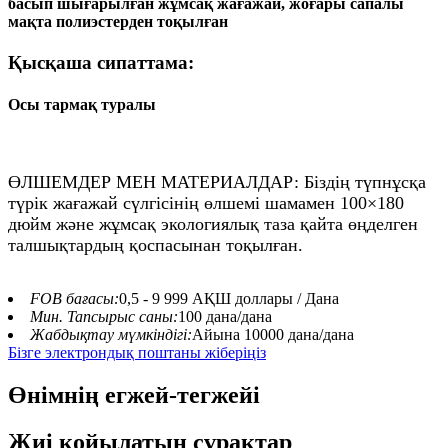
басып шығарылған жұмсақ жағажай, жоғары сапалы
мақта полиэстерден тоқылған
Қысқаша сипаттама:
Осы тармақ туралы
ӨЛШЕМДЕР МЕН МАТЕРИАЛДАР: Біздің түпнұсқа
түрік жағажай сүлгісінің өлшемі шамамен 100×180
дюйм және жұмсақ экологиялық таза қайта өңделген
талшықтардың қоспасынан тоқылған.
FOB бағасы:
0,5 - 9 999 АҚШ доллары / Дана
Мин. Тапсырыс саны:
100 дана/дана
Жабдықтау мүмкіндігі:
Айына 10000 дана/дана
Бізге электрондық поштаны жіберіңіз
Өнімнің егжей-тегжейі
Жиі қойылатын сұрақтар