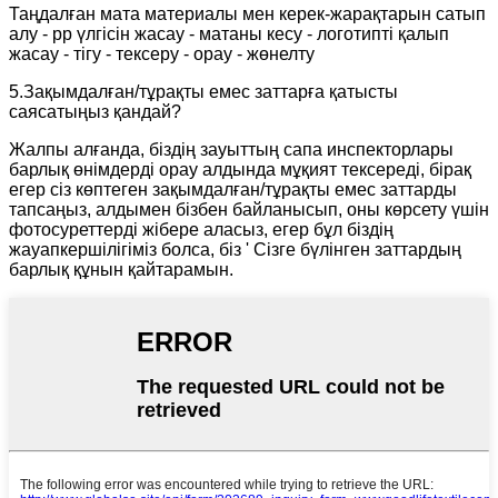
Таңдалған мата материалы мен керек-жарақтарын сатып
алу - pp үлгісін жасау - матаны кесу - логотипті қалып
жасау - тігу - тексеру - орау - жөнелту
5.Зақымдалған/тұрақты емес заттарға қатысты
саясатыңыз қандай?
Жалпы алғанда, біздің зауыттың сапа инспекторлары
барлық өнімдерді орау алдында мұқият тексереді, бірақ
егер сіз көптеген зақымдалған/тұрақты емес заттарды
тапсаңыз, алдымен бізбен байланысып, оны көрсету үшін
фотосуреттерді жібере аласыз, егер бұл біздің
жауапкершілігіміз болса, біз ' Сізге бүлінген заттардың
барлық құнын қайтарамын.