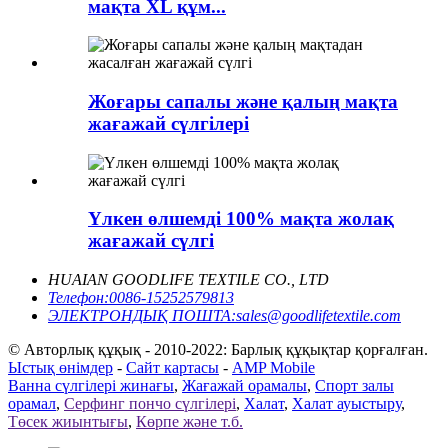
мақта XL құм...
Жоғары сапалы және қалың мақта
жағажай сүлгілері
Үлкен өлшемді 100% мақта жолақ
жағажай сүлгі
HUAIAN GOODLIFE TEXTILE CO., LTD
Телефон:
0086-15252579813
ЭЛЕКТРОНДЫҚ ПОШТА:
sales@goodlifetextile.com
© Авторлық құқық - 2010-2022: Барлық құқықтар қорғалған.
Ыстық өнімдер
-
Сайт картасы
-
AMP Mobile
Ванна сүлгілері жинағы
,
Жағажай орамалы
,
Спорт залы
орамал
,
Серфинг пончо сүлгілері
,
Халат
,
Халат ауыстыру
,
Төсек жиынтығы
,
Көрпе және т.б.