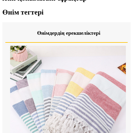
Өнім тегтері
Өнімдердің ерекшеліктері