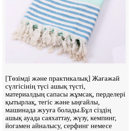
[Төзімді және практикалық] Жағажай
сүлгісінің түсі ашық түсті,
материалдың сапасы жұмсақ, перделері
қытырлақ, тегіс және ыңғайлы,
машинада жууға болады.Бұл сіздің
ашық ауада саяхаттау, жүзу, кемпинг,
йогамен айналысу, серфинг немесе