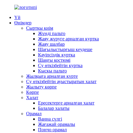
Үй
Өнімдер
Сыртқы киім
Жүнді пальто
Жаяу жүруге арналған куртка
Жаяу шалбар
Шағылыстырғыш кеудеше
Қауіпсіздік куртка
Шаңғы костюмі
Су өткізбейтін куртка
Қысқы пальто
Жылқыға арналған күрте
Су өткізбейтін ауыстыратын халат
Жылыту көрпе
Көрпе
Халат
Ересектерге арналған халат
Балалар халаты
Орамал
Ванна сүлгі
Жағажай орамалы
Пончо орамал