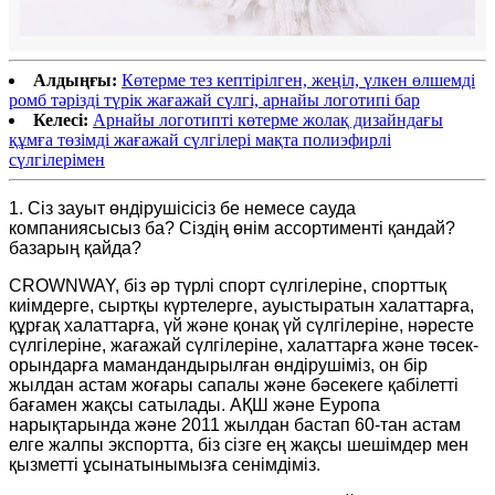
Алдыңғы:
Көтерме тез кептірілген, жеңіл, үлкен өлшемді
ромб тәрізді түрік жағажай сүлгі, арнайы логотипі бар
Келесі:
Арнайы логотипті көтерме жолақ дизайндағы
құмға төзімді жағажай сүлгілері мақта полиэфирлі
сүлгілерімен
1. Сіз зауыт өндірушісісіз бе немесе сауда
компаниясысыз ба? Сіздің өнім ассортименті қандай?
базарың қайда?
CROWNWAY, біз әр түрлі спорт сүлгілеріне, спорттық
киімдерге, сыртқы күртелерге, ауыстыратын халаттарға,
құрғақ халаттарға, үй және қонақ үй сүлгілеріне, нәресте
сүлгілеріне, жағажай сүлгілеріне, халаттарға және төсек-
орындарға мамандандырылған өндірушіміз, он бір
жылдан астам жоғары сапалы және бәсекеге қабілетті
бағамен жақсы сатылады. АҚШ және Еуропа
нарықтарында және 2011 жылдан бастап 60-тан астам
елге жалпы экспортта, біз сізге ең жақсы шешімдер мен
қызметті ұсынатынымызға сенімдіміз.