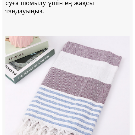
суға шомылу үшін ең жақсы
таңдауыңыз.