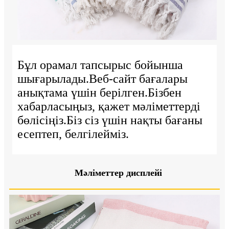
Бұл орамал тапсырыс бойынша
шығарылады.Веб-сайт бағалары
анықтама үшін берілген.Бізбен
хабарласыңыз, қажет мәліметтерді
бөлісіңіз.Біз сіз үшін нақты бағаны
есептеп, белгілейміз.
Мәліметтер дисплейі