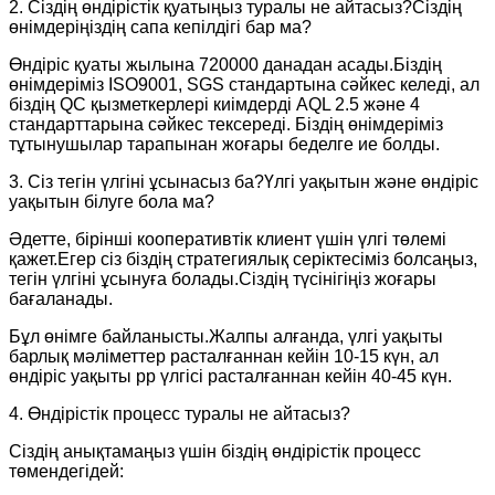
2. Сіздің өндірістік қуатыңыз туралы не айтасыз?Сіздің
өнімдеріңіздің сапа кепілдігі бар ма?
Өндіріс қуаты жылына 720000 данадан асады.Біздің
өнімдеріміз ISO9001, SGS стандартына сәйкес келеді, ал
біздің QC қызметкерлері киімдерді AQL 2.5 және 4
стандарттарына сәйкес тексереді. Біздің өнімдеріміз
тұтынушылар тарапынан жоғары беделге ие болды.
3. Сіз тегін үлгіні ұсынасыз ба?Үлгі уақытын және өндіріс
уақытын білуге ​​бола ма?
Әдетте, бірінші кооперативтік клиент үшін үлгі төлемі
қажет.Егер сіз біздің стратегиялық серіктесіміз болсаңыз,
тегін үлгіні ұсынуға болады.Сіздің түсінігіңіз жоғары
бағаланады.
Бұл өнімге байланысты.Жалпы алғанда, үлгі уақыты
барлық мәліметтер расталғаннан кейін 10-15 күн, ал
өндіріс уақыты pp үлгісі расталғаннан кейін 40-45 күн.
4. Өндірістік процесс туралы не айтасыз?
Сіздің анықтамаңыз үшін біздің өндірістік процесс
төмендегідей: