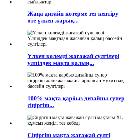
Жаңа дизайн көтерме тез кептіру
өте үлкен жарық...
Үлкен көлемді жағажай сүлгілері
үлпілдек мақта қалың...
100% мақта қарбыз дизайны супер
сіңіргіш...
Сіңіргіш мақта жағажай сүлгі