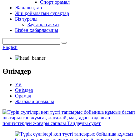
Спорт орамал
Жаңалықтар
Жиі қойылатын сұрақтар
Біз туралы
Зауытқа саяхат
Бізбен хабарласыңы
English
Өнімдер
Үй
Өнімдер
Орамал
Жағажай орамалы