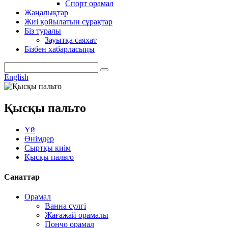
Спорт орамал
Жаңалықтар
Жиі қойылатын сұрақтар
Біз туралы
Зауытқа саяхат
Бізбен хабарласыңы
English
Қысқы пальто
Үй
Өнімдер
Сыртқы киім
Қысқы пальто
Санаттар
Орамал
Ванна сүлгі
Жағажай орамалы
Пончо орамал