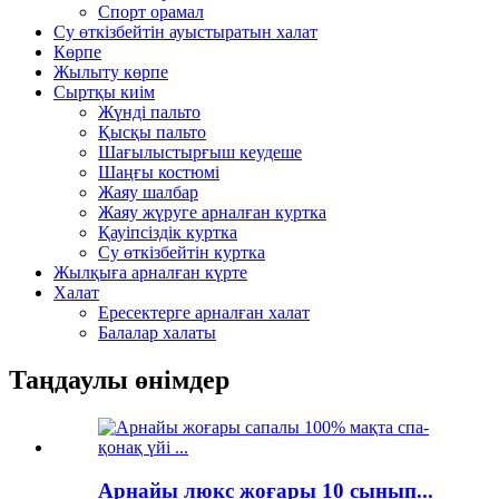
Спорт орамал
Су өткізбейтін ауыстыратын халат
Көрпе
Жылыту көрпе
Сыртқы киім
Жүнді пальто
Қысқы пальто
Шағылыстырғыш кеудеше
Шаңғы костюмі
Жаяу шалбар
Жаяу жүруге арналған куртка
Қауіпсіздік куртка
Су өткізбейтін куртка
Жылқыға арналған күрте
Халат
Ересектерге арналған халат
Балалар халаты
Таңдаулы өнімдер
Арнайы люкс жоғары 10 сынып...