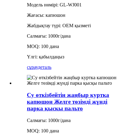
Модель нөмірі: GL-WJ001
Жағасы: капюшон
Жабдықтау түрі: OEM қызметі
Салмағы: 1000г/дана
MOQ: 100 дана
Үлгі: қабылдаңыз
сұрау
деталь
Су өткізбейтін жаңбыр куртка
капюшон Желге төзімді жүнді
парка қысқы пальто
Салмағы: 1000г/дана
MOQ: 100 дана