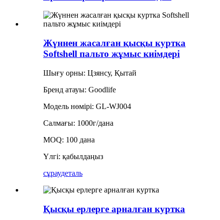
Жүннен жасалған қысқы куртка
Softshell пальто жұмыс киімдері
Шығу орны: Цзянсу, Қытай
Бренд атауы: Goodlife
Модель нөмірі: GL-WJ004
Салмағы: 1000г/дана
MOQ: 100 дана
Үлгі: қабылдаңыз
сұрау
деталь
Қысқы ерлерге арналған куртка