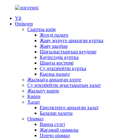
Үй
Өнімдер
Сыртқы киім
Жүнді пальто
Жаяу жүруге арналған куртка
Жаяу шалбар
Шағылыстырғыш кеудеше
Қауіпсіздік куртка
Шаңғы костюмі
Су өткізбейтін куртка
Қысқы пальто
Жылқыға арналған күрте
Су өткізбейтін ауыстыратын халат
Жылыту көрпе
Көрпе
Халат
Ересектерге арналған халат
Балалар халаты
Орамал
Ванна сүлгі
Жағажай орамалы
Пончо орамал