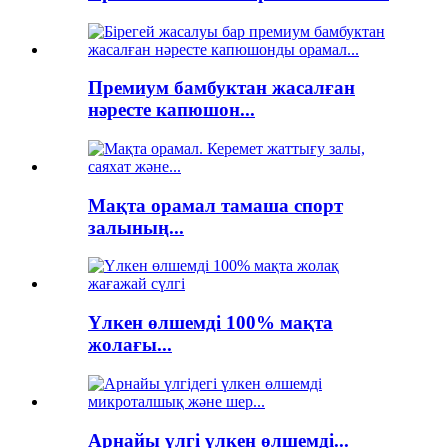
Премиум бамбуктан жасалған
нәресте капюшон...
Мақта орамал тамаша спорт
залының...
Үлкен өлшемді 100% мақта
жолағы...
Арнайы үлгі үлкен өлшемді...