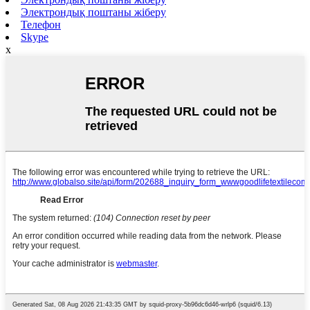
Электрондық поштаны жіберу
Телефон
Skype
x