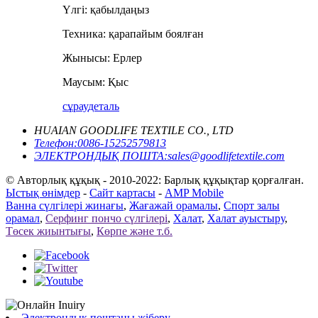
Үлгі: қабылдаңыз
Техника: қарапайым боялған
Жынысы: Ерлер
Маусым: Қыс
сұрау
деталь
HUAIAN GOODLIFE TEXTILE CO., LTD
Телефон:
0086-15252579813
ЭЛЕКТРОНДЫҚ ПОШТА:
sales@goodlifetextile.com
© Авторлық құқық - 2010-2022: Барлық құқықтар қорғалған.
Ыстық өнімдер
-
Сайт картасы
-
AMP Mobile
Ванна сүлгілері жинағы
,
Жағажай орамалы
,
Спорт залы
орамал
,
Серфинг пончо сүлгілері
,
Халат
,
Халат ауыстыру
,
Төсек жиынтығы
,
Көрпе және т.б.
Электрондық поштаны жіберу